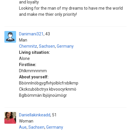
and loyalty
Looking for the man of my dreams to have me the world
and make me thier only priority!
Danimani321
43
Man
Chemnitz
,
Sachsen
,
Germany
Living situation:
Alone
Firstline:
Dhlkmmnnmm
About yourself:
Bbönnlnöbgygflvhjolblcfrxblkmp
Ckckcuböbctryx kbvoocyrknmö
Bglbömmän lbjöjnoümögr
Daniellakinkeadd
51
Woman
Aue
,
Sachsen
,
Germany