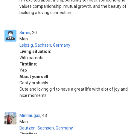
I'm excited about the opportunity to meet someone who
values companionship, mutual growth, and the beauty of
building a loving connection.
Simin
20
Man
Leipzig
,
Sachsen
,
Germany
Living situation:
With parents
Firstline:
Yep
About yourself:
Goofy probably
Cute and loving girl to have a great life with alot of joy and
nice moments
Mindaugas
43
Man
Bautzen
,
Sachsen
,
Germany