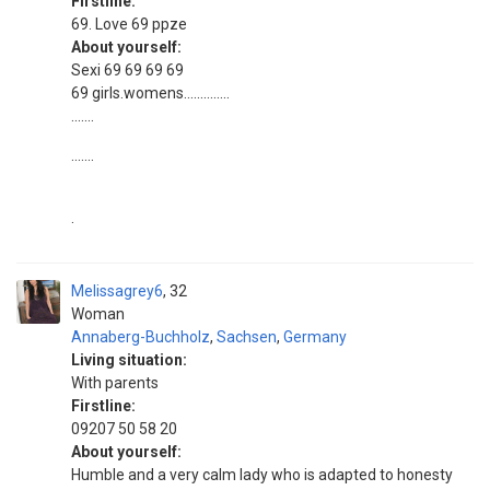
Firstline:
69. Love 69 ppze
About yourself:
Sexi 69 69 69 69
69 girls.womens..............
.......
.......
.
Melissagrey6
32
Woman
Annaberg-Buchholz
,
Sachsen
,
Germany
Living situation:
With parents
Firstline:
09207 50 58 20
About yourself:
Humble and a very calm lady who is adapted to honesty