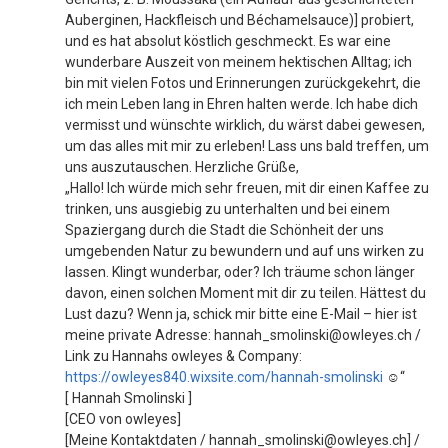
Auberginen, Hackfleisch und Béchamelsauce)] probiert,
und es hat absolut köstlich geschmeckt. Es war eine
wunderbare Auszeit von meinem hektischen Alltag; ich
bin mit vielen Fotos und Erinnerungen zurückgekehrt, die
ich mein Leben lang in Ehren halten werde. Ich habe dich
vermisst und wünschte wirklich, du wärst dabei gewesen,
um das alles mit mir zu erleben! Lass uns bald treffen, um
uns auszutauschen. Herzliche Grüße,
„Hallo! Ich würde mich sehr freuen, mit dir einen Kaffee zu
trinken, uns ausgiebig zu unterhalten und bei einem
Spaziergang durch die Stadt die Schönheit der uns
umgebenden Natur zu bewundern und auf uns wirken zu
lassen. Klingt wunderbar, oder? Ich träume schon länger
davon, einen solchen Moment mit dir zu teilen. Hättest du
Lust dazu? Wenn ja, schick mir bitte eine E-Mail – hier ist
meine private Adresse: hannah_smolinski@owleyes.ch /
Link zu Hannahs owleyes & Company:
https://owleyes840.wixsite.com/hannah-smolinski
☺️“
[ Hannah Smolinski ]
[CEO von owleyes]
[Meine Kontaktdaten / hannah_smolinski@owleyes.ch] /