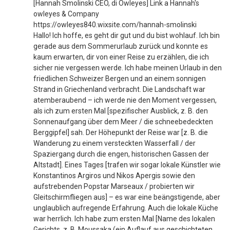
[Hannah Smolinski CEO, di Owleyes] Link a Hannah's
owleyes & Company
https://owleyes840.wixsite.com/hannah-smolinski
Hallo! Ich hoffe, es geht dir gut und du bist wohlauf. Ich bin
gerade aus dem Sommerurlaub zurück und konnte es
kaum erwarten, dir von einer Reise zu erzählen, die ich
sicher nie vergessen werde. Ich habe meinen Urlaub in den
friedlichen Schweizer Bergen und an einem sonnigen
Strand in Griechenland verbracht. Die Landschaft war
atemberaubend – ich werde nie den Moment vergessen,
als ich zum ersten Mal [spezifischer Ausblick, z. B. den
Sonnenaufgang über dem Meer / die schneebedeckten
Berggipfel] sah. Der Höhepunkt der Reise war [z. B. die
Wanderung zu einem versteckten Wasserfall / der
Spaziergang durch die engen, historischen Gassen der
Altstadt]. Eines Tages [trafen wir sogar lokale Künstler wie
Konstantinos Argiros und Nikos Apergis sowie den
aufstrebenden Popstar Marseaux / probierten wir
Gleitschirmfliegen aus] – es war eine beängstigende, aber
unglaublich aufregende Erfahrung. Auch die lokale Küche
war herrlich. Ich habe zum ersten Mal [Name des lokalen
Gerichts, z. B. Moussaka (ein Auflauf aus geschichteten