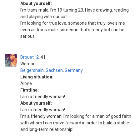
About yourself:
I'm trans male, I'm 19 turning 20. I love drawing, reading
and playing with our cat
I'm looking for true love, someone that truly love's me
even as trans male. someone that's funny but can be
serious
Drouet12
41
Woman
Belgershain
,
Sachsen
,
Germany
Living situation:
Alone
Firstline:
I am a friendly woman!
About yourself:
I am a friendly woman!
I'm a friendly woman! I'm looking for a man of good faith
with whom I can move forward in order to build a stable
and long-term relationship!