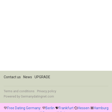
Contact us
News
UPGRADE
Terms and conditions
Privacy policy
Powered by
Germanydatingnet.com
💚
Free Dating Germany
: 💜
Berlin
💝
Frankfurt
💞
Hessen
💟
Hamburg