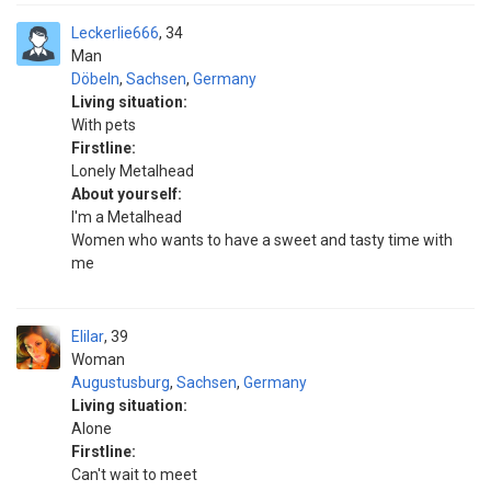
Leckerlie666
34
Man
Döbeln
,
Sachsen
,
Germany
Living situation:
With pets
Firstline:
Lonely Metalhead
About yourself:
I'm a Metalhead
Women who wants to have a sweet and tasty time with
me
Elilar
39
Woman
Augustusburg
,
Sachsen
,
Germany
Living situation:
Alone
Firstline:
Can't wait to meet